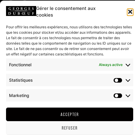
Gérer le consentement aux
cookies
HEADQUARTERS & SHOP
Pour offrir les meilleures expériences, nous utilisons des technologies telles
208 rue de Lancié
que les cookies pour stocker et/ou accéder aux informations des appareils.
71570 Romanèche-Thorins
Le fait de consentir à ces technologies nous permettra de traiter des
données telles que le comportement de navigation ou les ID uniques sur ce
site. Le fait de ne pas consentir ou de retirer son consentement peut avoir
CONTACT US
un effet négatif sur certaines caractéristiques et fonctions.
Fonctionnel
Always active
T. + (33)03 85 35 34 20
Statistiques
LEGAL NOTICE
GTC
COOKIE POLICY (EU)
RETURN AND REFUND
Marketing
2022©ALL RIGHT RESERVED - DUBOEUF.COM
ALCOHOL ABUSE IS DANGEROUS FOR YOUR HEALTH, CONSUME IN MODERATION
ACCEPTER
REFUSER