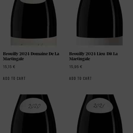
Brouilly 2024 Domaine De La
Brouilly 2024 Lieu-Dit La
Martingale
Martingale
15,15
€
15,95
€
ADD TO CART
ADD TO CART