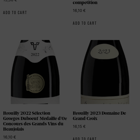
competition
16,10
€
ADD TO CART
ADD TO CART
Brouilly 2022 Sélection
Brouilly 2023 Domaine De
Georges Duboeuf-Medaille d’Or
Grand Croix
Concours des Grands Vins du
16,15
€
Beaujolais
16,10
€
ADD TO CART