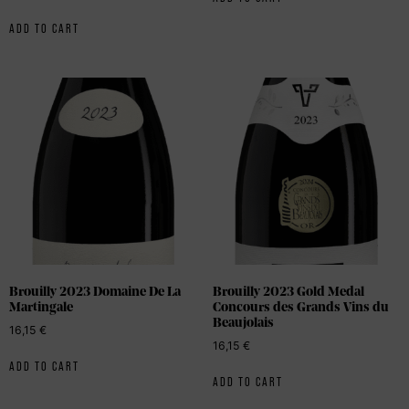
ADD TO CART
Brouilly 2023 Domaine De La
Brouilly 2023 Gold Medal
Martingale
Concours des Grands Vins du
Beaujolais
16,15
€
16,15
€
ADD TO CART
ADD TO CART