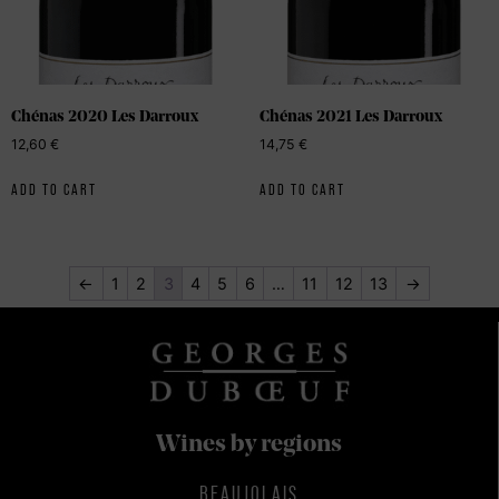
Chénas 2020 Les Darroux
Chénas 2021 Les Darroux
12,60
€
14,75
€
ADD TO CART
ADD TO CART
←
1
2
3
4
5
6
…
11
12
13
→
Wines by regions
BEAUJOLAIS