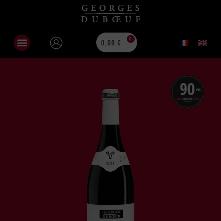
0
0,00
€