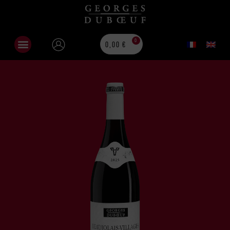
0
0,00
€