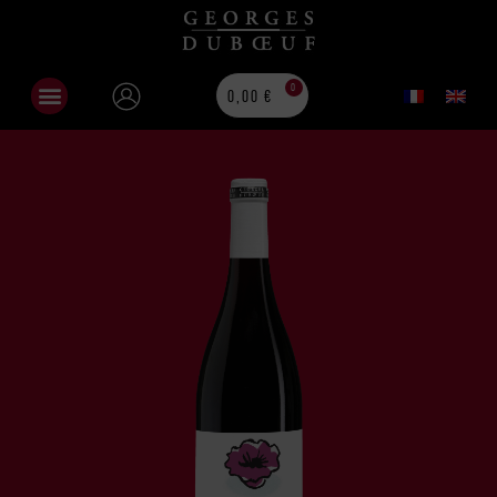
0
0,00
€