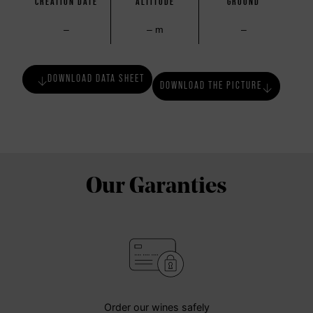
CREATION DATE
ALTITUDE
GROUND
–
– m
–
DOWNLOAD DATA SHEET
DOWNLOAD THE PICTURE
Our Garanties
Order our wines safely