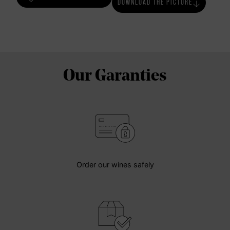
DOWNLOAD THE PICTURE
Our Garanties
Order our wines safely