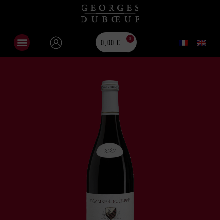
0
0,00
€