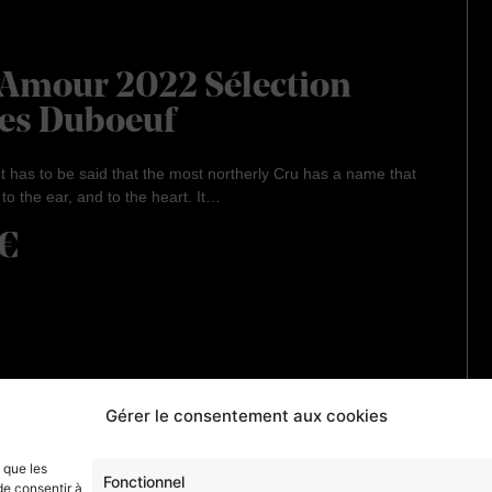
-Amour 2022 Sélection
es Duboeuf
t has to be said that the most northerly Cru has a name that
o the ear, and to the heart. It…
€
Gérer le consentement aux cookies
HEADQUARTERS 
s que les
208 rue de Lancié
Fonctionnel
de consentir à