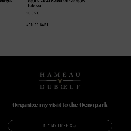
Georges
Régnié 2022 Sélection Georges
Duboeuf
13,35
€
ADD TO CART
Organize my visit to the Oenopark
BUY MY TICKETS