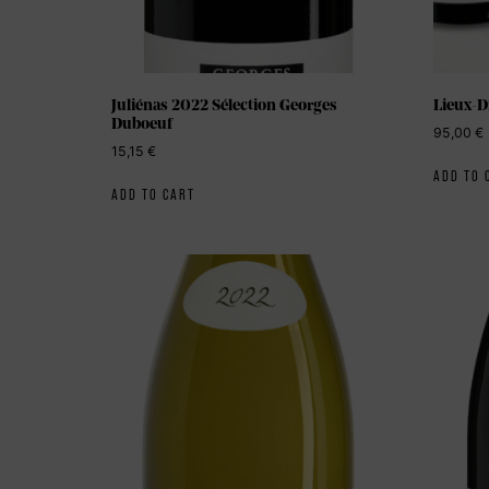
Juliénas 2022 Sélection Georges
Lieux-Di
Duboeuf
95,00
€
15,15
€
ADD TO 
ADD TO CART