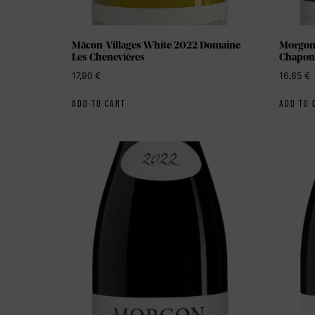
Mâcon-Villages White 2022 Domaine
Morgon 
Les Chenevières
Chapon
17,90
€
16,65
€
ADD TO CART
ADD TO 