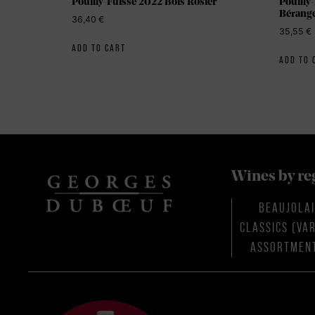
Pouilly-Fuisse 2022 Bois Rosier
Pouilly
Bérang
36,40
€
35,55
€
ADD TO CART
ADD TO 
Wines by re
BEAUJOLA
CLASSICS (VA
ASSORTMEN