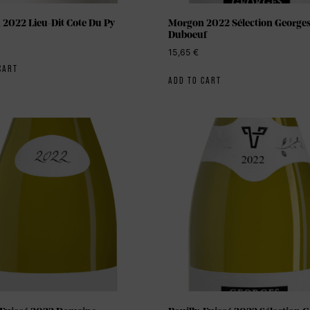
2022 Lieu-Dit Cote Du Py
Morgon 2022 Sélection George
Duboeuf
15,65
€
CART
ADD TO CART