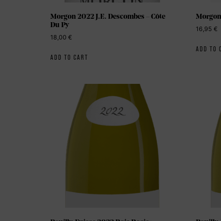
Morgon 2022 J.E. Descombes – Côte
Morgon 
Du Py
16,95
€
18,00
€
ADD TO 
ADD TO CART