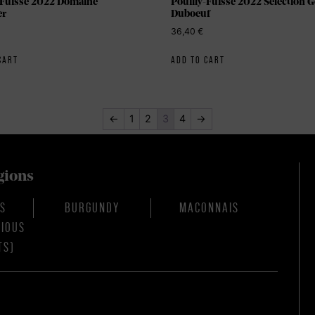
-Fuissé 2022 Domaine
Pouilly-Fuissé 2022 Sélection 
er
Duboeuf
36,40
€
CART
ADD TO CART
←
1
2
3
4
→
gions
IS
BURGUNDY
MACONNAIS
RIOUS
TS)