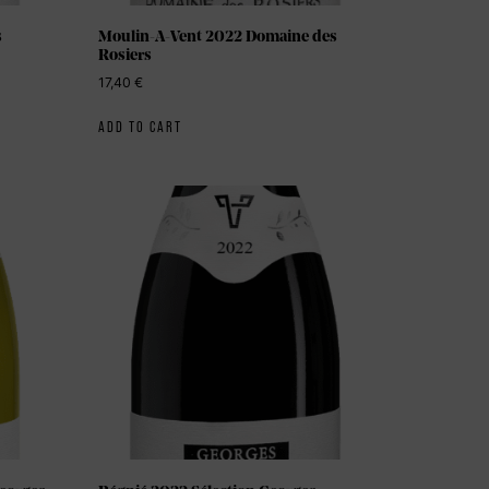
s
Moulin-A-Vent 2022 Domaine des
Rosiers
17,40
€
ADD TO CART