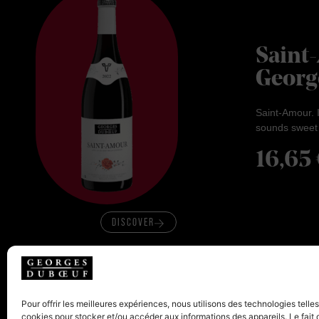
Saint
Georg
Saint-Amour. I
sounds sweet t
16,65
DISCOVER
Pour offrir les meilleures expériences, nous utilisons des technologies telle
cookies pour stocker et/ou accéder aux informations des appareils. Le fait 