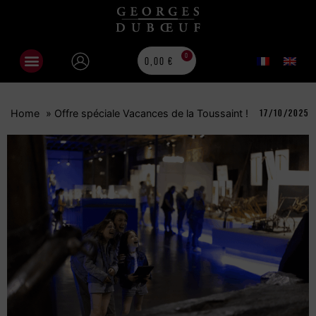
0
0,00
€
Home
»
Offre spéciale Vacances de la Toussaint !
17/10/2025