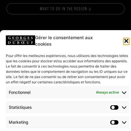
WHAT TO DO IN THE REGION
Gérer le consentement aux
cookies
FOLLOW US
Pour offrir les meilleures expériences, nous utilisons des technologies telles
que les cookies pour stocker et/ou accéder aux informations des appareils.
Le fait de consentir à ces technologies nous permettra de traiter des
HEADQUARTERS & SHOP
données telles que le comportement de navigation ou les ID uniques sur ce
site. Le fait de ne pas consentir ou de retirer son consentement peut avoir
208 rue de Lancié
un effet négatif sur certaines caractéristiques et fonctions.
71570 Romanèche-Thorins
Fonctionnel
Always active
CONTACT US
Statistiques
T. + (33)03 85 35 34 20
Marketing