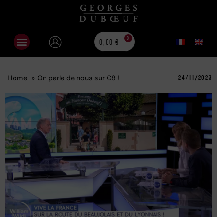
0
0,00
€
Home
»
On parle de nous sur C8 !
24/11/2023