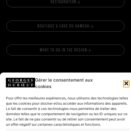
RESTAURATION
BOUTIQUE & CAVE DU HAMEAU
WHAT TO DO IN THE REGION
Gérer le consentement aux
cookies
FOLLOW US
Pour offrir les meilleures expériences, nous utilisons des technologies telles
que les cookies pour stocker et/ou accéder aux informations des appareils.
Le fait de consentir à ces technologies nous permettra de traiter des
HEADQUARTERS & SHOP
données telles que le comportement de navigation ou les ID uniques sur ce
site. Le fait de ne pas consentir ou de retirer son consentement peut avoir
208 rue de Lancié
un effet négatif sur certaines caractéristiques et fonctions.
71570 Romanèche-Thorins