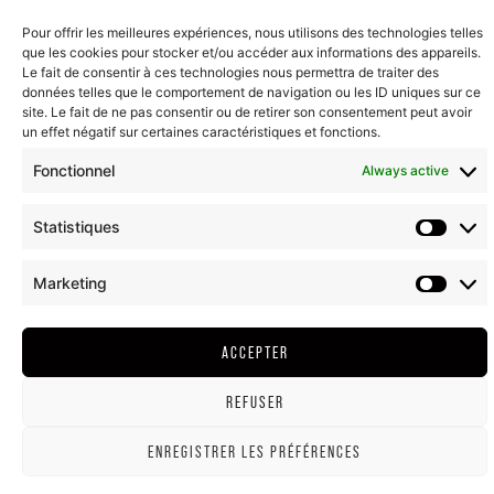
Pour offrir les meilleures expériences, nous utilisons des technologies telles
que les cookies pour stocker et/ou accéder aux informations des appareils.
Le fait de consentir à ces technologies nous permettra de traiter des
HEADQUARTERS & SHOP
données telles que le comportement de navigation ou les ID uniques sur ce
208 rue de Lancié
site. Le fait de ne pas consentir ou de retirer son consentement peut avoir
un effet négatif sur certaines caractéristiques et fonctions.
71570 Romanèche-Thorins
Fonctionnel
Always active
CONTACT US
Statistiques
T. + (33)03 85 35 34 20
Marketing
LEGAL NOTICE
GTC
COOKIE POLICY (EU)
RETURN AND REFUND
ACCEPTER
2022©ALL RIGHT RESERVED - DUBOEUF.COM
REFUSER
ALCOHOL ABUSE IS DANGEROUS FOR YOUR HEALTH, CONSUME IN MODERATION
ENREGISTRER LES PRÉFÉRENCES