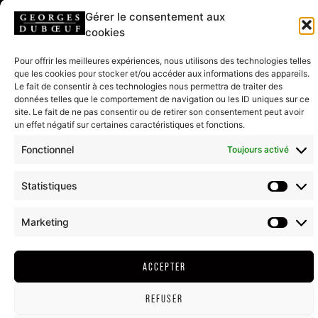
Gérer le consentement aux
HAMEAU DUBOEUF, RESTAURANT ET
cookies
BOUTIQUE
796 route de la Gare
Pour offrir les meilleures expériences, nous utilisons des technologies telles
71570 Romanèche-Thorins
que les cookies pour stocker et/ou accéder aux informations des appareils.
Le fait de consentir à ces technologies nous permettra de traiter des
données telles que le comportement de navigation ou les ID uniques sur ce
site. Le fait de ne pas consentir ou de retirer son consentement peut avoir
ÉCRIRE AU HAMEAU
un effet négatif sur certaines caractéristiques et fonctions.
Fonctionnel
Toujours activé
T. + (33)03 85 35 22 22
Statistiques
MENTIONS LÉGALES
CGV
ENGAGEMENT
COOKIES & CONFIDENTIALITÉ
Marketing
INDEX EGALITÉ PROFESSIONNELLE
ACCEPTER
2024©TOUS DROITS RÉSERVÉS - DUBOEUF.COM
L'ABUS D'ALCOOL EST DANGEREUX POUR LA SANTÉ, À CONSOMMER AVEC
MODÉRATION
REFUSER