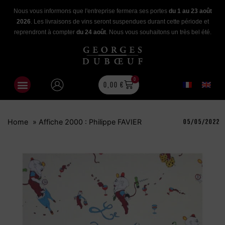
Nous vous informons que l'entreprise fermera ses portes
du 1 au 23 août
2026
. Les livraisons de vins seront suspendues durant cette période et
reprendront à compter
du 24 août
. Nous vous souhaitons un très bel été.
0
0,00
€
Home
»
Affiche 2000 : Philippe FAVIER
05/05/2022