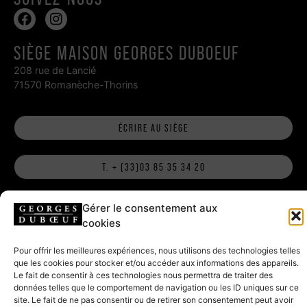
SIÈGE MAISON GEORGES DUBOEUF
208 rue de Lancié
71570 Romanèche-Thorins
ÉCRIRE AU SIÈGE
T. + (33)03 85 35 34 20
Gérer le consentement aux
HAMEAU DUBOEUF, RESTAURANT ET
cookies
BOUTIQUE
Pour offrir les meilleures expériences, nous utilisons des technologies telles
796 route de la Gare
que les cookies pour stocker et/ou accéder aux informations des appareils.
71570 Romanèche-Thorins
Le fait de consentir à ces technologies nous permettra de traiter des
données telles que le comportement de navigation ou les ID uniques sur ce
site. Le fait de ne pas consentir ou de retirer son consentement peut avoir