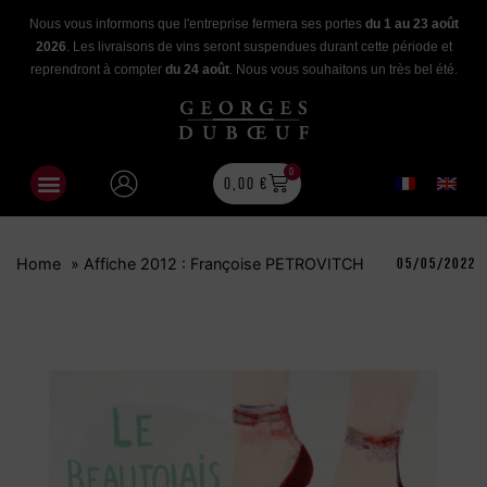
Nous vous informons que l'entreprise fermera ses portes
du 1 au 23 août
2026
. Les livraisons de vins seront suspendues durant cette période et
reprendront à compter
du 24 août
. Nous vous souhaitons un très bel été.
0
0,00
€
Home
»
Affiche 2012 : Françoise PETROVITCH
05/05/2022