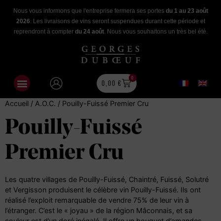
Nous vous informons que l'entreprise fermera ses portes
du 1 au 23 août
2026
. Les livraisons de vins seront suspendues durant cette période et
reprendront à compter
du 24 août
. Nous vous souhaitons un très bel été.
0
0,00
€
Accueil
/ A.O.C. / Pouilly-Fuissé Premier Cru
Pouilly-Fuissé
Premier Cru
Les quatre villages de Pouilly-Fuissé, Chaintré, Fuissé, Solutré
et Vergisson produisent le célèbre vin Pouilly-Fuissé. Ils ont
réalisé l’exploit remarquable de vendre 75% de leur vin à
l’étranger. C’est le « joyau » de la région Mâconnais, et sa
couleur est d’un doré inégalé. Il offre un bouquet d’amandes