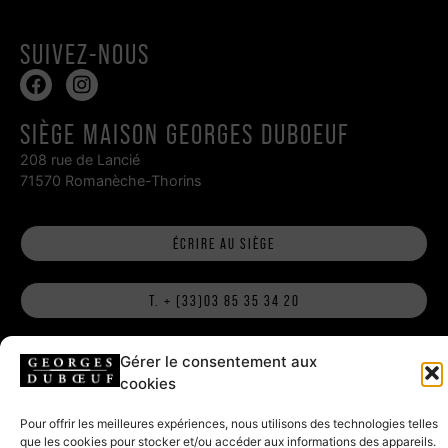
SUIVEZ-NOUS
SIÈGE MAISON GEORGES DUBOEUF
208 rue de Lancié
71570 Romanèche-Thorins
ÉCRIRE AU SIÈGE
T. + (33)03 85 35 34 20
Gérer le consentement aux
HAMEAU DUBOEUF, RESTAURANT ET
cookies
BOUTIQUE
Pour offrir les meilleures expériences, nous utilisons des technologies telles
796 route de la Gare
que les cookies pour stocker et/ou accéder aux informations des appareils.
71570 Romanèche-Thorins