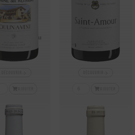
t-Veran 2022 Au
Brouilly 2024
os Domaine St
Domaine De La
Martin
Martingale
27,10
€
15,15
€
DÉCOUVRIR
DÉCOUVRIR
AJOUTER
AJOUTER