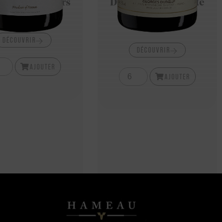
ine des Rosiers
Domaine de La Porte
Du Paradis
17,40
€
16,00
€
DÉCOUVRIR
DÉCOUVRIR
AJOUTER
AJOUTER