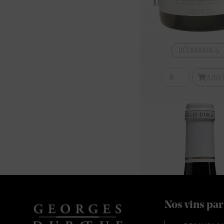
Domaine Des Pe
Violettes
14,60
€
DÉCOUVRIR
AJOU
Nos vins par