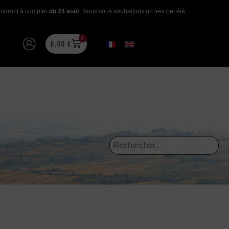
rendront à compter
du 24 août
. Nous vous souhaitons un très bel été.
0
0,00
€
ge aux vignerons choisis pour leur histoire, leur singularité, leur
ns restituent à merveille le talent de nos vignerons partenaires, et les
terroirs qu’ils subliment.