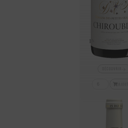
Brouilly 20
Domaine De G
Croix
16,15
€
DÉCOUVRIR
AJOU