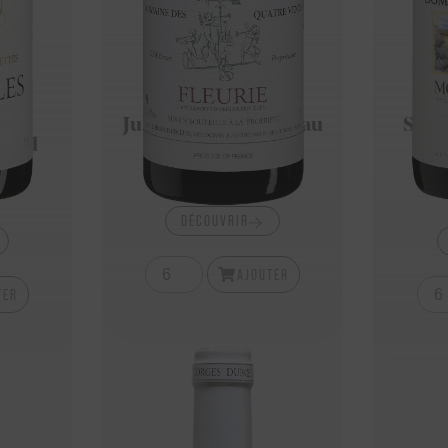
23
Juliénas 2022 Château
Sain
rand
Des Capitans
Cl
15,95
€
DÉCOUVRIR
AJOUTER
TER