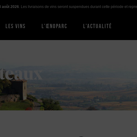
3 août 2026
. Les livraisons de vins seront suspendues durant cette période et rep
LES VINS
L’ŒNOPARC
L’ACTUALITÉ
La Collection Domaines & Châteaux rend homma
originalité, ou la qualité de leur production. Ces vi
teaux