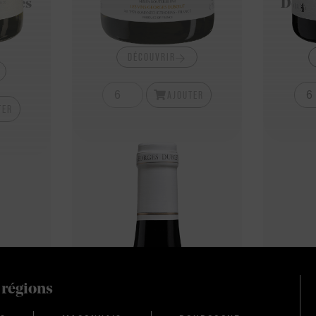
tites
Des Quatre Vents
Doma
15,40
€
DÉCOUVRIR
AJOUTER
TER
 régions