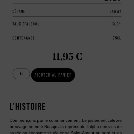
CÉPAGE
GAMAY
TAUX D’ALCOOL
13.0°
CONTENANCE
75
CL
11,95
€
AJOUTER AU PANIER
L’HISTOIRE
Commençons par le commencement. Le justement célèbre
breuvage nommé Beaujolais représente l’alpha des vins de
sa région éponyme située entre Saint-Amour au nord et les