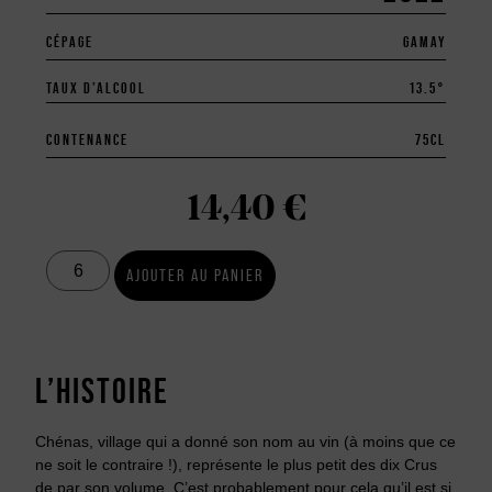
CÉPAGE
GAMAY
TAUX D’ALCOOL
13.5°
CONTENANCE
75
CL
14,40
€
AJOUTER AU PANIER
L’HISTOIRE
Chénas, village qui a donné son nom au vin (à moins que ce
ne soit le contraire !), représente le plus petit des dix Crus
de par son volume. C’est probablement pour cela qu’il est si