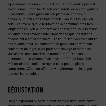
injustement méconnu, pourtant son rapport qualité prix est
exceptionnel. L’origine de son nom serait liée au mot gaulois
« cassanus » qui signifie un lieu planté de chênes, ou
encore à un patricien romain appelé Canus. Quoi qu’il en
soit, il est avéré que le territoire de la commune était très
longtemps couvert d’une forêt de chênes, depuis la lointaine
Antiquité nous savons toute l’importance que les druides
attachaient à cet arbre sacré. D’ailleurs, les Gaulois n’ont-ils
pas inventé le fût, ce contenant de génie qui permet non
seulement de loger le vin pour son élevage et même sa
vinification, mais aussi de le transporter ? D’aucuns
affirment que le Chénas était le vin préféré de Louis XIII.
Mériter ainsi la confiance royale n’est pas un piètre
compliment. C’est, en effet, un vin généreux et fin, digne
des meilleures tables.
DÉGUSTATION
Rouge bigarreau avec de beaux reflets violets, cette cuvée
libère des parfums expressifs et complexes de fruits rouges