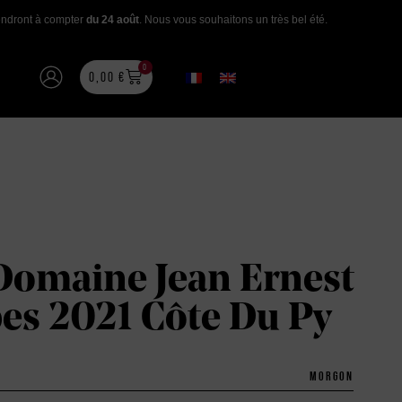
rendront à compter
du 24 août
. Nous vous souhaitons un très bel été.
0
0,00
€
omaine Jean Ernest
s 2021 Côte Du Py
MORGON