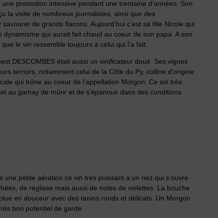
é une promotion intensive pendant une trentaine d’années. Son
u la visite de nombreux journalistes, ainsi que des
 savourer de grands flacons. Aujourd’hui c’est sa fille Nicole qui
un dynamisme qui aurait fait chaud au coeur de son papa. A son
 que le vin ressemble toujours à celui qui l’a fait.
nest DESCOMBES était aussi un vinificateur doué. Ses vignes
urs terroirs, notamment celui de la Côte du Py, colline d’origine
locale qui trône au coeur de l’appellation Morgon. Ce sol très
met au gamay de mûrir et de s’épanouir dans des conditions
s une petite aération ce vin très puissant a un nez qui s’ouvre
chées, de réglisse mais aussi de notes de violettes. La bouche
volue en douceur avec des tanins ronds et délicats. Un Morgon
très bon potentiel de garde.