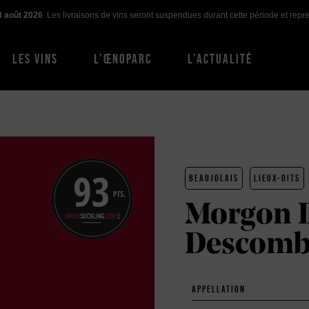
3 août 2026
. Les livraisons de vins seront suspendues durant cette période et rep
LES VINS
L’ŒNOPARC
L’ACTUALITÉ
BEAUJOLAIS
LIEUX-DITS
Morgon D
Descombe
APPELLATION