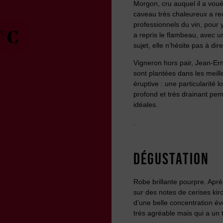
Morgon, cru auquel il a vou
caveau très chaleureux a reç
professionnels du vin, pour y
7°C
a repris le flambeau, avec 
sujet, elle n’hésite pas à dire
Vigneron hors pair, Jean-Er
sont plantées dans les meille
éruptive : une particularité 
profond et très drainant pe
idéales.
.
DÉGUSTATION
Robe brillante pourpre. Aprè
sur des notes de cerises kir
d’une belle concentration é
très agréable mais qui a un 