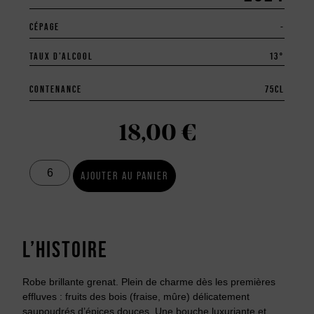
CÉPAGE
-
TAUX D’ALCOOL
13°
CONTENANCE
75
CL
18,00
€
AJOUTER AU PANIER
L’HISTOIRE
Robe brillante grenat. Plein de charme dès les premières
effluves : fruits des bois (fraise, mûre) délicatement
saupoudrés d’épices douces. Une bouche luxuriante et