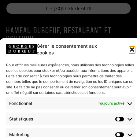
T. + (33)03 85 35 34 20
HAMEAU DUBOEUF, RESTAURANT ET
BOUTIQUE
Gérer le consentement aux
796 route de la Gare
cookies
71570 Romanèche-Thorins
Pour offrir les meilleures expériences, nous utilisons des technologies telles
que les cookies pour stocker et/ou accéder aux informations des appareils.
ÉCRIRE AU HAMEAU
Le fait de consentir à ces technologies nous permettra de traiter des
données telles que le comportement de navigation ou les ID uniques sur ce
site. Le fait de ne pas consentir ou de retirer son consentement peut avoir
T. + (33)03 85 35 22 22
un effet négatif sur certaines caractéristiques et fonctions.
Fonctionnel
Toujours activé
MENTIONS LÉGALES
CGV
ENGAGEMENT
COOKIES & CONFIDENTIALITÉ
Statistiques
INDEX EGALITÉ PROFESSIONNELLE
Marketing