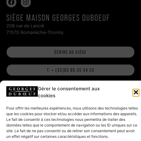
SIÈGE MAISON GEORGES DUBOEUF
208 rue de Lancié
71570 Romanèche-Thorins
ÉCRIRE AU SIÈGE
T. + (33)03 85 35 34 20
Gérer le consentement aux
HAMEAU DUBOEUF, RESTAURANT ET
cookies
BOUTIQUE
Pour offrir les meilleures expériences, nous utilisons des technologies telles
796 route de la Gare
que les cookies pour stocker et/ou accéder aux informations des appareils.
71570 Romanèche-Thorins
Le fait de consentir à ces technologies nous permettra de traiter des
données telles que le comportement de navigation ou les ID uniques sur ce
site. Le fait de ne pas consentir ou de retirer son consentement peut avoir
ÉCRIRE AU HAMEAU
un effet négatif sur certaines caractéristiques et fonctions.